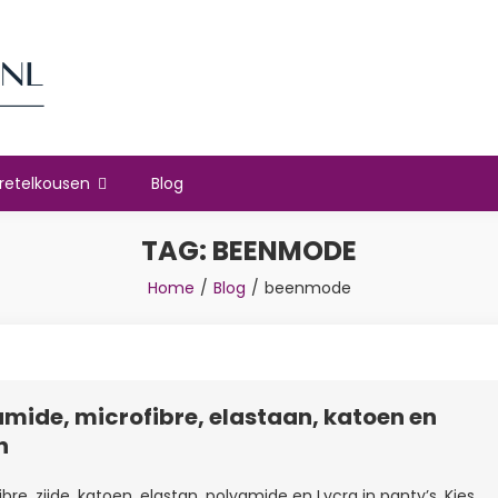
retelkousen
Blog
TAG:
BEENMODE
Home
Blog
beenmode
amide, microfibre, elastaan, katoen en
n
re, zijde, katoen, elastan, polyamide en Lycra in panty’s. Kies