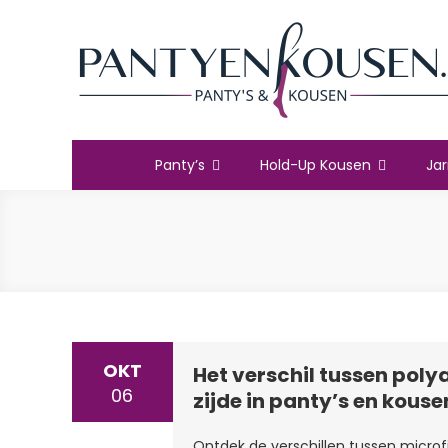
Ga
naar
de
inhoud
PantyenKousen.nl
De mooiste beenmode voor jou
Panty’s
Hold-Up Kousen
Jar
OKT
Het verschil tussen poly
06
zijde in panty’s en kouse
Getagd
Admin
Laat
Geplaatst
Ontdek de verschillen tussen microfib