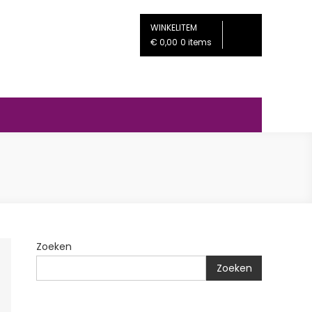
WINKELITEM
€ 0,00
0 items
Zoeken
Zoeken