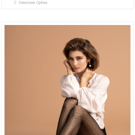
Selecteer Opties
product
heeft
meerdere
variaties.
Deze
optie
kan
gekozen
worden
op
de
productpagina