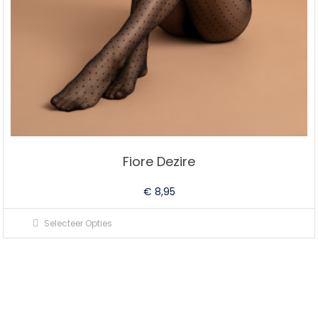
Fiore Dezire
€
8,95
Dit
Selecteer Opties
product
heeft
meerdere
variaties.
Deze