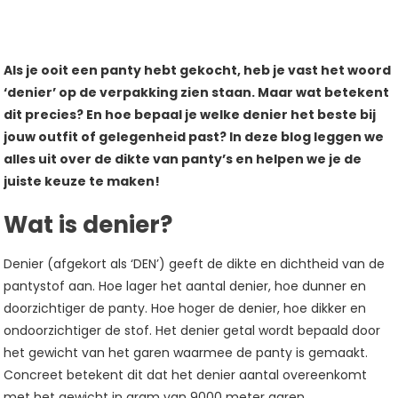
Admin
Laat
Geplaatst
Als je ooit een panty hebt gekocht, heb je vast het woord
Een
In
‘denier’ op de verpakking zien staan. Maar wat betekent
Reactie
Blog
dit precies? En hoe bepaal je welke denier het beste bij
Achter
jouw outfit of gelegenheid past? In deze blog leggen we
Op
alles uit over de dikte van panty’s en helpen we je de
Wat
juiste keuze te maken!
Betekent
Wat is denier?
Denier
Bij
Panty’s
Denier (afgekort als ‘DEN’) geeft de dikte en dichtheid van de
En
pantystof aan. Hoe lager het aantal denier, hoe dunner en
Hoe
doorzichtiger de panty. Hoe hoger de denier, hoe dikker en
Kies
ondoorzichtiger de stof. Het denier getal wordt bepaald door
Je
het gewicht van het garen waarmee de panty is gemaakt.
De
Concreet betekent dit dat het denier aantal overeenkomt
Juiste
met het gewicht in gram van 9000 meter garen.