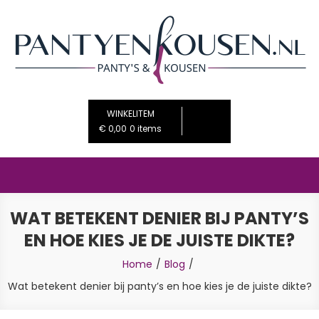
Ga
naar
de
inhoud
PantyenKousen.nl
De mooiste beenmode voor jou
WINKELITEM
€ 0,00
0 items
WAT BETEKENT DENIER BIJ PANTY’S
EN HOE KIES JE DE JUISTE DIKTE?
Home
Blog
Wat betekent denier bij panty’s en hoe kies je de juiste dikte?