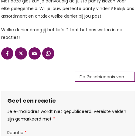
Met deze gids kun je eenvoudig de juiste panty kiezen voor
elke gelegenheid. Wil je jouw perfecte panty vinden? Bekijk ons
assortiment en ontdek welke denier bij jou past!
Welke denier draag jij het liefst? Laat het ons weten in de
reacties!
Bericht
Getagd
De Geschiedenis van de Panty: Van Oorsprong tot Mode-icoon
Den
,
navigatie
Denier
,
Dikte
,
Geef een reactie
Kousen
,
Panty
Je e-mailadres wordt niet gepubliceerd.
Vereiste velden
zijn gemarkeerd met
*
Reactie
*