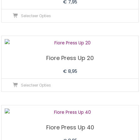
€
7,95
gekozen
Dit
worden
Selecteer Opties
product
op
heeft
de
meerdere
productpagina
variaties.
Deze
Fiore Press Up 20
optie
kan
€
8,95
gekozen
Dit
worden
Selecteer Opties
product
op
heeft
de
meerdere
productpagina
variaties.
Deze
Fiore Press Up 40
optie
kan