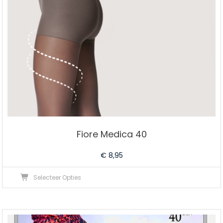
Fiore Medica 40
€
8,95
Dit
Selecteer Opties
product
heeft
meerdere
variaties.