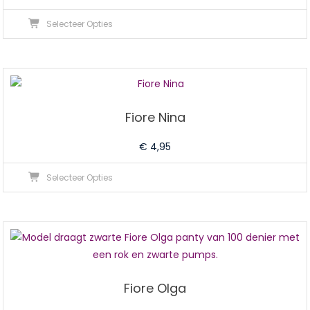
Dit
Selecteer Opties
product
heeft
meerdere
variaties.
Deze
Fiore Nina
optie
kan
€
4,95
gekozen
Dit
worden
Selecteer Opties
product
op
heeft
de
meerdere
productpagina
variaties.
Deze
optie
Fiore Olga
kan
gekozen