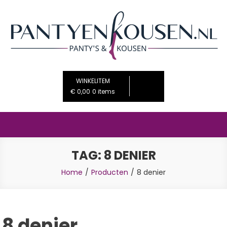
Ga
naar
de
inhoud
PantyenKousen.nl
De mooiste beenmode voor jou
WINKELITEM
€ 0,00
0 items
TAG:
8 DENIER
Home
Producten
8 denier
8 denier